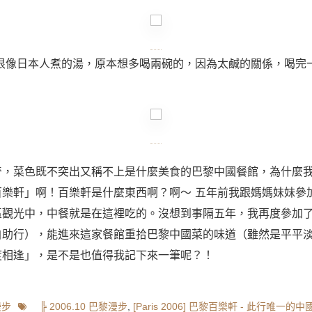
很像日本人煮的湯，原本想多喝兩碗的，因為太鹹的關係，喝完
奇，菜色既不突出又稱不上是什麼美食的巴黎中國餐館，為什麼
百樂軒」啊！百樂軒是什麼東西啊？啊～ 五年前我跟媽媽妹妹參
區觀光中，中餐就是在這裡吃的。沒想到事隔五年，我再度參加
自助行），能進來這家餐館重拾巴黎中國菜的味道（雖然是平平
度相逢」，是不是也值得我記下來一筆呢？！
Tags
漫步
╠ 2006.10 巴黎漫步
,
[Paris 2006] 巴黎百樂軒 - 此行唯一的中