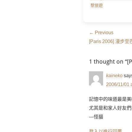
黎旅遊
文
← Previous
Previous
章
[Paris 2006] 
post:
導
1 thought on
覽
kaineko
say
2006/11/01 
記憶中的味道最是美
尤其是和家人好友們
—怪貓
登入以進行回覆