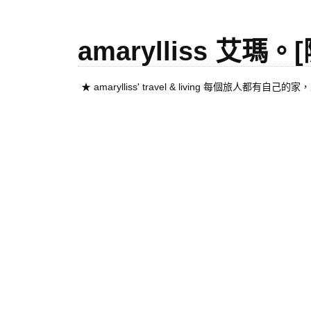
amarylliss 艾瑪
★ amarylliss' travel & living 每個旅人