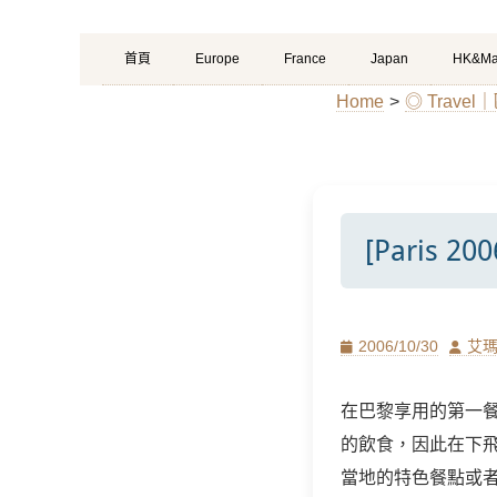
Primary
Skip
首頁
Europe
France
Japan
HK&Ma
Menu
to
Home
>
◎ Travel
content
[Paris
Posted
Author
2006/10/30
艾
on
在巴黎享用的第一
的飲食，因此在下
當地的特色餐點或