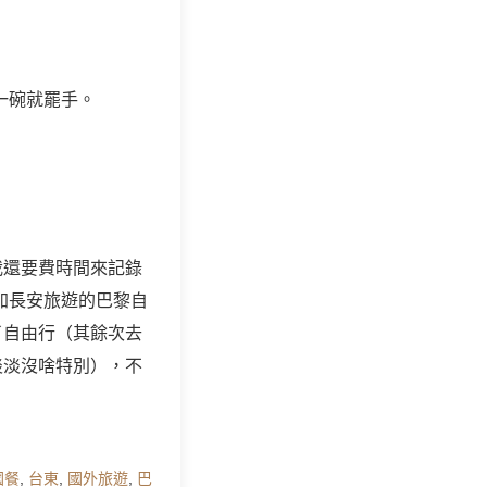
一碗就罷手。
我還要費時間來記錄
加長安旅遊的巴黎自
了自由行（其餘次去
淡淡沒啥特別），不
國餐
,
台東
,
國外旅遊
,
巴