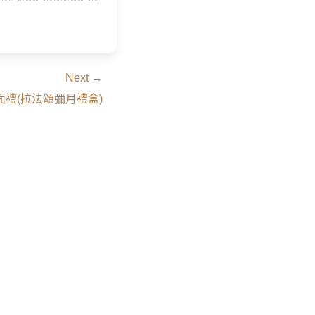
Next →
見面禮(拉法頌彌月禮盒)