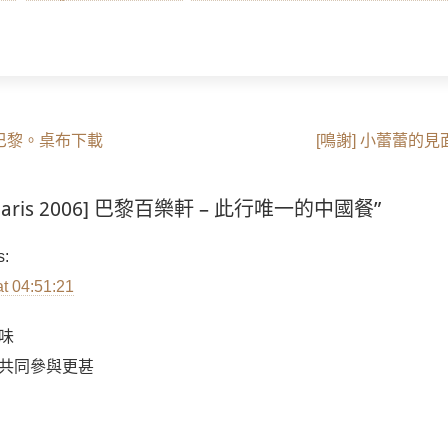
Next
漫步至巴黎。桌布下載
[鳴謝] 小蕾蕾的
post:
 “[Paris 2006] 巴黎百樂軒 – 此行唯一的中國餐”
s:
at 04:51:21
味
共同參與更甚