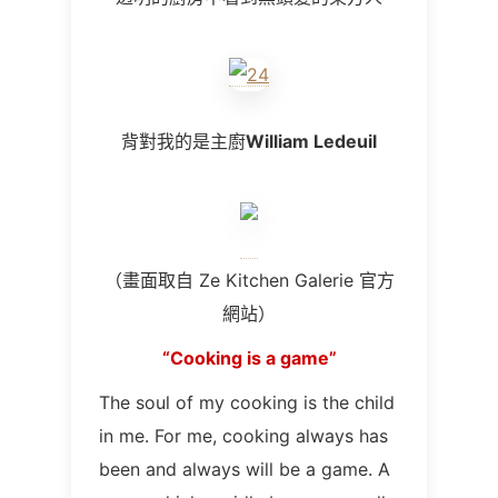
背對我的是主廚
William Ledeuil
（畫面取自
Ze Kitchen Galerie
官方
網站）
“Cooking is a game”
The soul of my cooking is the child
in me. For me, cooking always has
been and always will be a game. A