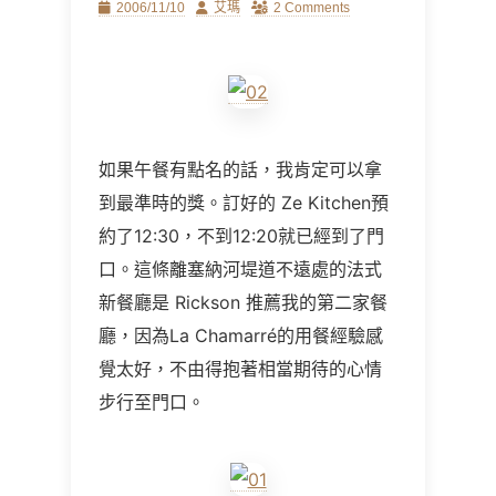
Posted
Author
2006/11/10
艾瑪
2 Comments
on
如果午餐有點名的話，我肯定可以拿
到最準時的獎。訂好的
Ze Kitchen
預
約了
12:30
，不到
12:20
就已經到了門
口。這條離塞納河堤道不遠處的法式
新餐廳是
Rickson
推薦我的第二家餐
廳，因為
La Chamarr
é的用餐經驗感
覺太好，
不由得抱著相當期待的心情
步行至門口。