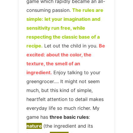
game which rapidly became an all-
consuming passion.
The rules are
simple: let your imagination and
sensitivity run free, while
respecting the classic base of a
recipe.
Let out the child in you.
Be
excited: about the color, the
texture, the smell of an
ingredient.
Enjoy talking to your
greengrocer…. It might not seem
much, but this kind of simple,
heartfelt attention to detail makes
everyday life so much richer. My
game has
three basic rules
:
nature
(the ingredient and its