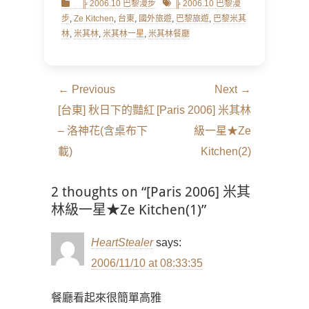
Categories
Tags
╠ 2006.10 巴黎漫步
╠ 2006.10 巴黎漫
步
,
Ze Kitchen
,
台東
,
國外旅遊
,
巴黎旅遊
,
巴黎米其
林
,
米其林
,
米其林一星
,
米其林餐廳
文
← Previous
Next →
章
Previous
Next
[台東] 秋日下的豔紅
[Paris 2006] 米其林
導
post:
post:
– 洛神花(含桌布下
級一星★Ze
覽
載)
Kitchen(2)
2 thoughts on “[Paris 2006] 米其
林級一星★Ze Kitchen(1)”
HeartStealer
says:
2006/11/10 at 08:33:35
餐廳看起來很簡單高雅