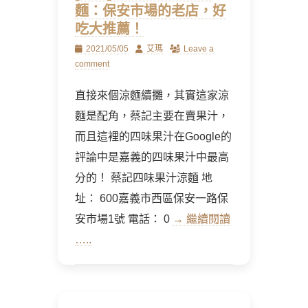
麵：保安市場的老店，好
吃大推薦！
Posted
Author
2021/05/05
艾瑪
Leave a
on
comment
直接來個涼麵續攤，其實這家涼
麵是配角，蔡記主要在賣果汁，
而且這裡的四味果汁在Google的
評論中是嘉義的四味果汁中最高
分的！ 蔡記四味果汁涼麵 地
址： 600嘉義市西區保安一路保
安市場1號 電話： 0
→ 繼續閱讀
…..