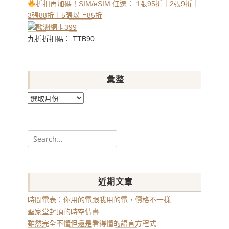
折扣再加碼！SIM/eSIM 任選： 1張95折｜2張9折｜
3張88折｜5張以上85折
九折折扣碼： TTB90
彙整
彙
整
Search
for:
近期文章
時間電表：你用的電跟我用的電，價格不一樣
聖家堂封頂的時空情書
雖然完全不懂但還是看得懂的語言方程式