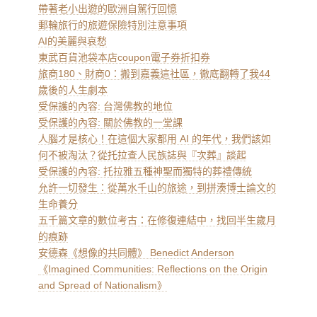
帶著老小出遊的歐洲自駕行回憶
郵輪旅行的旅遊保險特別注意事項
AI的美麗與哀愁
東武百貨池袋本店coupon電子券折扣券
旅商180、財商0：搬到嘉義這社區，徹底翻轉了我44
歲後的人生劇本
受保護的內容: 台灣佛教的地位
受保護的內容: 關於佛教的一堂課
人腦才是核心！在這個大家都用 AI 的年代，我們該如
何不被淘汰？從托拉查人民族誌與『次葬』談起
受保護的內容: 托拉雅五種神聖而獨特的葬禮傳統
允許一切發生：從萬水千山的旅途，到拼湊博士論文的
生命養分
五千篇文章的數位考古：在修復連結中，找回半生歲月
的痕跡
安德森《想像的共同體》 Benedict Anderson
《Imagined Communities: Reflections on the Origin
and Spread of Nationalism》