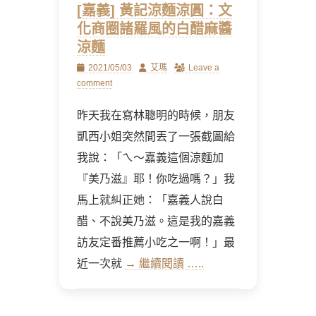
[嘉義] 黃記涼麵涼圓：文
化商圈諸羅風的白醋麻醬
涼麵
Posted
Author
2021/05/03
艾瑪
Leave a
on
comment
昨天我在寫林聰明的時候，朋友
凱西小姐突然間丟了一張截圖給
我說：「ㄟ～嘉義這個涼麵加
『美乃滋』耶！你吃過嗎？」我
馬上就糾正她：「嘉義人說白
醋、不說美乃滋。這是我的嘉義
訪友定番推薦小吃之一啊！」最
近一次就
→ 繼續閱讀 …..