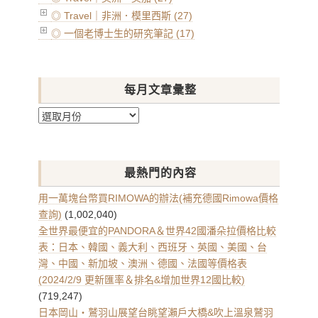
◎ Travel｜非洲．模里西斯 (27)
◎ 一個老博士生的研究筆記 (17)
每月文章彙整
每
月
文
章
最熱門的內容
彙
整
用一萬塊台幣買RIMOWA的辦法(補充德國Rimowa價格
查詢)
(1,002,040)
全世界最便宜的PANDORA＆世界42國潘朵拉價格比較
表：日本、韓國、義大利、西班牙、英國、美國、台
灣、中國、新加坡、澳洲、德國、法國等價格表
(2024/2/9 更新匯率＆排名&增加世界12國比較)
(719,247)
日本岡山・鷲羽山展望台眺望瀨戶大橋&吹上溫泉鷲羽