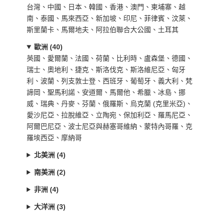
台灣、中國、日本、韓國、香港、澳門、柬埔寨、越
南、泰國、馬來西亞、新加坡、印尼、菲律賓、汶萊、
斯里蘭卡、馬爾地夫、阿拉伯聯合大公國、土耳其
歐洲 (40)
英國、愛爾蘭、法國、荷蘭、比利時、盧森堡、德國、
瑞士、奧地利、捷克、斯洛伐克、斯洛維尼亞、匈牙
利、波蘭、列支敦士登、西班牙、葡萄牙、義大利、梵
諦岡、聖馬利諾、安道爾、馬爾他、希臘、冰島、挪
威、瑞典、丹麥、芬蘭、俄羅斯、烏克蘭 (克里米亞)、
愛沙尼亞、拉脫維亞、立陶宛、保加利亞、羅馬尼亞、
阿爾巴尼亞、波士尼亞與赫塞哥維納、蒙特內哥羅、克
羅埃西亞、摩納哥
北美洲 (4)
南美洲 (2)
非洲 (4)
大洋洲 (3)