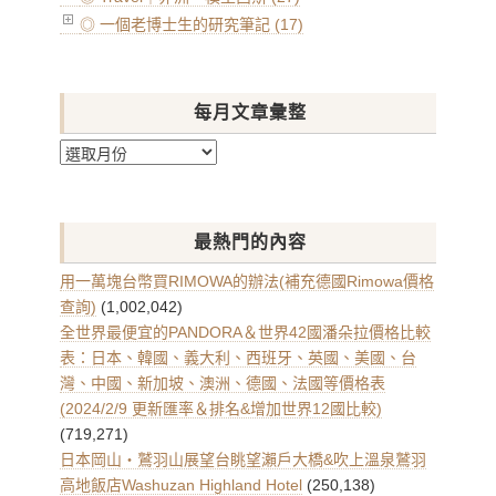
◎ 一個老博士生的研究筆記 (17)
每月文章彙整
每
月
文
章
最熱門的內容
彙
整
用一萬塊台幣買RIMOWA的辦法(補充德國Rimowa價格
查詢)
(1,002,042)
全世界最便宜的PANDORA＆世界42國潘朵拉價格比較
表：日本、韓國、義大利、西班牙、英國、美國、台
灣、中國、新加坡、澳洲、德國、法國等價格表
(2024/2/9 更新匯率＆排名&增加世界12國比較)
(719,271)
日本岡山・鷲羽山展望台眺望瀨戶大橋&吹上溫泉鷲羽
高地飯店Washuzan Highland Hotel
(250,138)