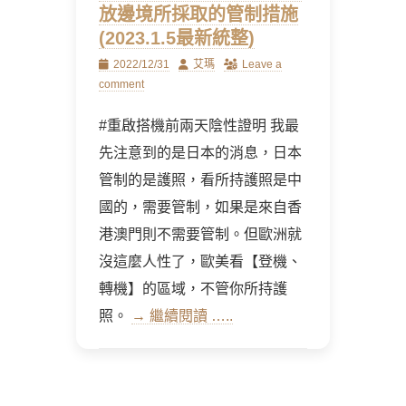
放邊境所採取的管制措施
(2023.1.5最新統整)
Posted
Author
2022/12/31
艾瑪
Leave a
on
comment
#重啟搭機前兩天陰性證明 我最
先注意到的是日本的消息，日本
管制的是護照，看所持護照是中
國的，需要管制，如果是來自香
港澳門則不需要管制。但歐洲就
沒這麼人性了，歐美看【登機、
轉機】的區域，不管你所持護
照。
→ 繼續閱讀 …..