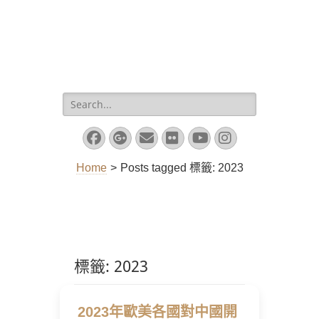
Search
for:
Facebook
Googleplus
Email
Flickr
YouTube
Instagram
Home
>
Posts tagged
標籤:
2023
標籤:
2023
2023年歐美各國對中國開