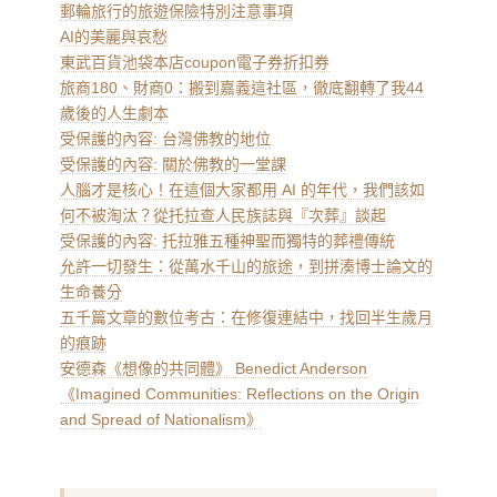
郵輪旅行的旅遊保險特別注意事項
AI的美麗與哀愁
東武百貨池袋本店coupon電子券折扣券
旅商180、財商0：搬到嘉義這社區，徹底翻轉了我44
歲後的人生劇本
受保護的內容: 台灣佛教的地位
受保護的內容: 關於佛教的一堂課
人腦才是核心！在這個大家都用 AI 的年代，我們該如
何不被淘汰？從托拉查人民族誌與『次葬』談起
受保護的內容: 托拉雅五種神聖而獨特的葬禮傳統
允許一切發生：從萬水千山的旅途，到拼湊博士論文的
生命養分
五千篇文章的數位考古：在修復連結中，找回半生歲月
的痕跡
安德森《想像的共同體》 Benedict Anderson
《Imagined Communities: Reflections on the Origin
and Spread of Nationalism》