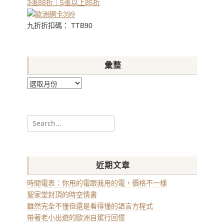
3張88折｜5張以上85折
九折折扣碼： TTB90
彙整
彙
整
Search
for:
近期文章
時間電表：你用的電跟我用的電，價格不一樣
聖家堂封頂的時空情書
雖然完全不懂但還是看得懂的語言方程式
帶著老小出遊的歐洲自駕行回憶