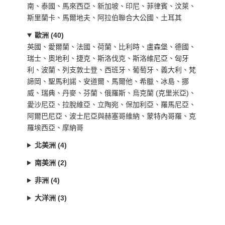
南、泰國、馬來西亞、新加坡、印尼、菲律賓、汶萊、
斯里蘭卡、馬爾地夫、阿拉伯聯合大公國、土耳其
歐洲 (40)
英國、愛爾蘭、法國、荷蘭、比利時、盧森堡、德國、
瑞士、奧地利、捷克、斯洛伐克、斯洛維尼亞、匈牙
利、波蘭、列支敦士登、西班牙、葡萄牙、義大利、梵
諦岡、聖馬利諾、安道爾、馬爾他、希臘、冰島、挪
威、瑞典、丹麥、芬蘭、俄羅斯、烏克蘭 (克里米亞)、
愛沙尼亞、拉脫維亞、立陶宛、保加利亞、羅馬尼亞、
阿爾巴尼亞、波士尼亞與赫塞哥維納、蒙特內哥羅、克
羅埃西亞、摩納哥
北美洲 (4)
南美洲 (2)
非洲 (4)
大洋洲 (3)