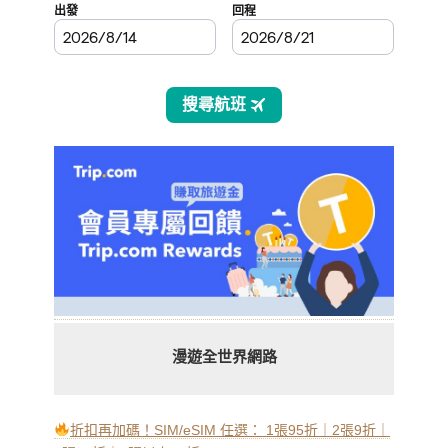
漫遊全世界網路
折扣再加碼！SIM/eSIM 任選： 1張95折｜2張9折｜