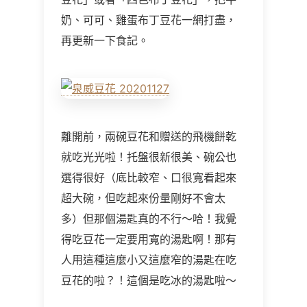
奶、可可、雞蛋布丁豆花一網打盡，
再更新一下食記。
離開前，兩碗豆花和贈送的飛機餅乾
就吃光光啦！托盤很新很美、碗公也
選得很好（底比較窄、口很寬看起來
超大碗，但吃起來份量剛好不會太
多）但那個湯匙真的不行～哈！我覺
得吃豆花一定要用寬的湯匙啊！那有
人用這種這麼小又這麼窄的湯匙在吃
豆花的啦？！這個是吃冰的湯匙啦～