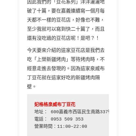
因此我們的「豆花系列」洋洋灑灑地
破了十篇，要在嘉義連續寫一個月每
天都不一樣的豆花店，好像也不難，
至少我就可以寫到快二十篇了，而且
還有沒吃過的豆花店呢！是吧？！
今天要來介紹的這家豆花店是我們去
吃「上榮新疆烤肉」等待烤肉時，不
經意走進去發現的。因為這家泉威布
丁豆花就在這家好吃的新疆烤肉隔
壁。
妃格格泉威布丁豆花
地址： 600嘉義市西區民生南路337號

電話： 0953 509 353

營業時間：11:00–22:00