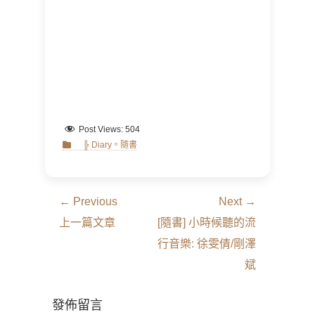
Post Views:
504
Categories
╠ Diary。隨書
文
← Previous
Next →
章
Previous
Next
上一篇文章
[隨書] 小時候聽的流
導
post:
post:
行音樂: 徐雯倩/剛澤
覽
斌
發佈留言