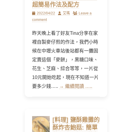
超簡易作法及配方
Posted
Author
2022/04/22
艾瑪
Leave a
on
comment
昨天晚上看了好友Tina分享在家
裡自製麥仔煎的作法，我們小時
候在中壢火車站後站都有一攤固
定賣這個「麥餅」，黑糖口味、
花生、芝麻、綜合等等，一片從
10元開始吃起，現在不知道一片
要多少錢…..
→ 繼續閱讀 …..
[料理] 鹽酥雞攤的
酥炸杏鮑菇: 簡單