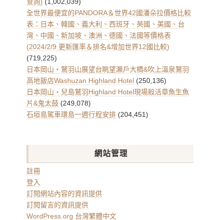
查詢)
(1,002,039)
全世界最便宜的PANDORA＆世界42國潘朵拉價格比較
表：日本、韓國、義大利、西班牙、英國、美國、台
灣、中國、新加坡、澳洲、德國、法國等價格表
(2024/2/9 更新匯率＆排名&增加世界12國比較)
(719,225)
日本岡山・鷲羽山展望台眺望瀨戶大橋&吹上溫泉鷲羽
高地飯店Washuzan Highland Hotel
(250,136)
日本岡山・兒島鷲羽Highland Hotel現場殺活章魚生魚
片&鬼太鼓
(249,078)
石垣島駕車環島一週行程安排
(204,451)
網站管理
註冊
登入
訂閱網站內容的資訊提供
訂閱留言的資訊提供
WordPress.org 台灣繁體中文