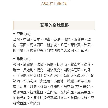
ABOUT｜關於我
艾瑪的全球足跡
亞洲 (18)
台灣、中國、日本、韓國、香港、澳門、柬埔寨、越
南、泰國、馬來西亞、新加坡、印尼、菲律賓、汶萊、
斯里蘭卡、馬爾地夫、阿拉伯聯合大公國、土耳其
歐洲 (40)
英國、愛爾蘭、法國、荷蘭、比利時、盧森堡、德國、
瑞士、奧地利、捷克、斯洛伐克、斯洛維尼亞、匈牙
利、波蘭、列支敦士登、西班牙、葡萄牙、義大利、梵
諦岡、聖馬利諾、安道爾、馬爾他、希臘、冰島、挪
威、瑞典、丹麥、芬蘭、俄羅斯、烏克蘭 (克里米亞)、
愛沙尼亞、拉脫維亞、立陶宛、保加利亞、羅馬尼亞、
阿爾巴尼亞、波士尼亞與赫塞哥維納、蒙特內哥羅、克
羅埃西亞、摩納哥