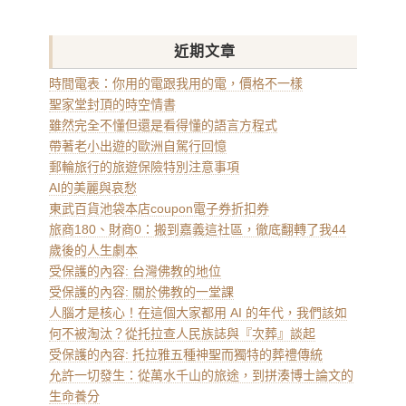
近期文章
時間電表：你用的電跟我用的電，價格不一樣
聖家堂封頂的時空情書
雖然完全不懂但還是看得懂的語言方程式
帶著老小出遊的歐洲自駕行回憶
郵輪旅行的旅遊保險特別注意事項
AI的美麗與哀愁
東武百貨池袋本店coupon電子券折扣券
旅商180、財商0：搬到嘉義這社區，徹底翻轉了我44
歲後的人生劇本
受保護的內容: 台灣佛教的地位
受保護的內容: 關於佛教的一堂課
人腦才是核心！在這個大家都用 AI 的年代，我們該如
何不被淘汰？從托拉查人民族誌與『次葬』談起
受保護的內容: 托拉雅五種神聖而獨特的葬禮傳統
允許一切發生：從萬水千山的旅途，到拼湊博士論文的
生命養分