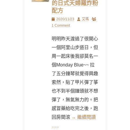
的日式天婦羅炸粉
配方
Posted
Author
2020/11/23
艾瑪
on
1 Comment
明明昨天渡過了很開心
一個阿里山步道日，但
周一起床後我卻莫名一
個Monday Blue~~ 拉
了五分鐘琴就覺得興趣
索然，貼了甲片彈了箏
也不到半個鐘頭就不想
彈了，無氣無力的。把
感冒藥給吃完之後，跑
回房間滾
→ 繼續閱讀
…..