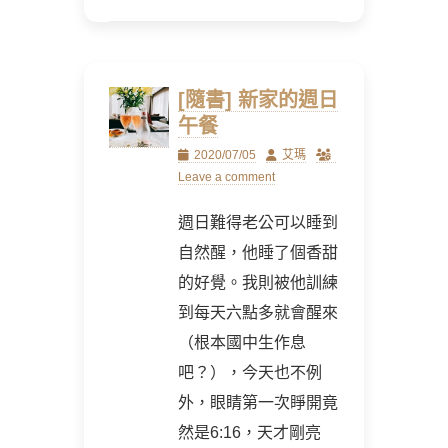
[隨書] 新家的週日
午餐
Posted
Author
2020/07/05
艾瑪
on
Leave a comment
週日難得老公可以睡到
自然醒，他睡了個香甜
的好覺。我則被他訓練
到每天六點多就會醒來
（根本國中生作息
吧？），今天也不例
外，眼睛第一次睜開竟
然是6:16，天才剛亮