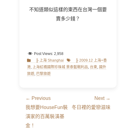
不知道類似這樣的東西在台灣一個要
賣多少錢？
Post Views:
2,958
Categories
Tags
╠ 上海 Shanghai
╠ 2009.12 上海+香
港
,
上海虹橋國際珍珠城 景泰藍戰利品
,
台東
,
國外
旅遊
,
巴黎旅遊
文
← Previous
Next →
章
Previous
Next
我想要HouseFun裝
冬日裡的愛戀滋味
導
post:
post:
潢家的百萬裝潢基
覽
金！