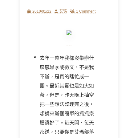
Posted
Author
2010/01/22
艾瑪
1 Comment
on
去年一整年我都沒舉辦什
麼感恩季或徵文，不是我
不辦，是真的瞎忙成一
團。最近其實也是如火如
荼，但是，昨天晚上抽空
把一些想法整理完之後，
想說來辦個簡單的抓抓樂
贈獎好了。每天開、每天
都送，只要你是艾瑪部落