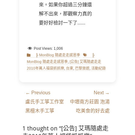
來。如果你超過三分鐘還
解不出來，那觀察力真的
要好好檢討一下了……
Post Views:
1,006
Categories
Tags
╠ MonBlog 隨處走走感恩季
╠
MonBlog 隨處走走感恩季
,
[公告] 艾瑪隨處走走
2010年萬人福袋抓抓樂
,
台東
,
巴黎旅遊
,
活動紀錄
文
← Previous
Next →
章
Previous
Next
盧氏手工箏工作室
中壢南方莊園 泡湯
導
post:
post:
黑檀木手工箏
吃美食的好去處
覽
1 thought on “[公告] 艾瑪隨處走