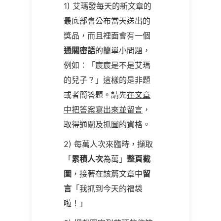
1) 艾瑪發每天的新文章的
最底部會公布當天送出的
獎品，而且裡面會有一個
通關密語
的簡單小問題，
例如：「宸宸是不是艾瑪
的兒子？」這樣的是非題
或者簡答題。請先
在文章
中把答案寫出來並留言
，
取得通關及抓圖的資格。
2) 每萬人次來臨時，擷取
「
累積人次
為萬」
整頁截
圖
，接著在該篇文章中
留
言
「我抓到今天的福袋
啦！」