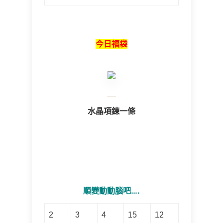
今日福袋
水晶項鍊一條
順變動動腦吧….
2
3
4
15
12