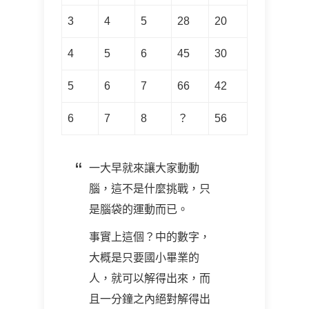
3
4
5
28
20
4
5
6
45
30
5
6
7
66
42
6
7
8
？
56
一大早就來讓大家動動
腦，這不是什麼挑戰，只
是腦袋的運動而已。
事實上這個？中的數字，
大概是只要國小畢業的
人，就可以解得出來，而
且一分鐘之內絕對解得出