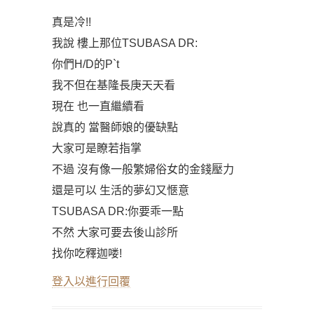
真是冷!!
我說 樓上那位TSUBASA DR:
你們H/D的P`t
我不但在基隆長庚天天看
現在 也一直繼續看
說真的 當醫師娘的優缺點
大家可是瞭若指掌
不過 沒有像一般繁婦俗女的金錢壓力
還是可以 生活的夢幻又愜意
TSUBASA DR:你要乖一點
不然 大家可要去後山診所
找你吃釋迦喽!
登入以進行回覆