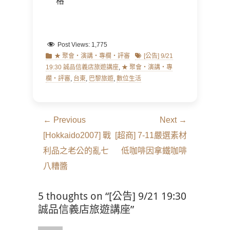
格
Post Views:
1,775
Categories
Tags
★ 聚會‧演講‧專欄‧評審
[公告] 9/21
19:30 誠品信義店旅遊講座
,
★ 聚會‧演講‧專
欄‧評審
,
台東
,
巴黎旅遊
,
數位生活
文
← Previous
Next →
章
Previous
Next
[Hokkaido2007] 戰
[超商] 7-11嚴選素材
導
post:
post:
利品之老公的亂七
低咖啡因拿鐵咖啡
覽
八糟醬
5 thoughts on “[公告] 9/21 19:30
誠品信義店旅遊講座”