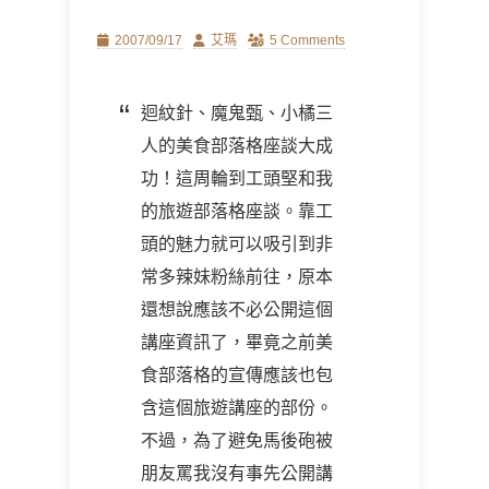
Posted
Author
2007/09/17
艾瑪
5 Comments
on
迴紋針、魔鬼甄、小橘三
人的美食部落格座談大成
功！這周輪到工頭堅和我
的旅遊部落格座談。靠工
頭的魅力就可以吸引到非
常多辣妹粉絲前往，原本
還想說應該不必公開這個
講座資訊了，畢竟之前美
食部落格的宣傳應該也包
含這個旅遊講座的部份。
不過，為了避免馬後砲被
朋友罵我沒有事先公開講