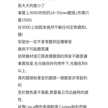
距大大的變小了
事實上300D所附的18~55mm鏡頭,(市價只
要1500)
在300D上拍起來竟然不輸任何定焦鏡和L
鏡!
但是你一定不會常聽到這種聲音
廠商不可能願意講
迷戀器材或已買高價鏡頭的用家不願意講
事實就是,在光線良好的條件下,光圈收到8
以上,
貴的鏡頭和便宜的鏡頭一樣都是非常銳利
的
至於顏色喜不喜歡,那要看公司出廠時的調
性,
就像Leica顏色柔順軟調,Contax銳利而鮮