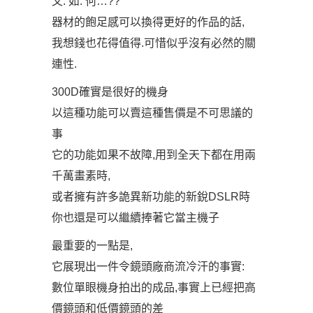
又. 如. 何…??
器材的飽足感可以換得更好的作品的話,
我想錢也花得值得.可惜似乎沒有必然的關
連性.
300D確實是很好的機身
以這種功能可以賣這種售價是不可思議的
事
它的功能如果不故障,用到全天下都在用兩
千萬畫素時,
或者擁有許多詭異新功能的新銳DSLR時
你也還是可以繼續捧著它當主機子
最重要的一點是,
它展現出一件令鏡頭廠商流冷汗的事實:
數位單眼機身拍出的成品,事實上已經把高
價鏡頭和低價鏡頭的差