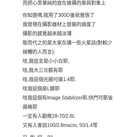
而把心思單純的放在被攝的景與對象上
你知道嗎,我用了300D後就覺悟了
我發現在攝影器材上發展的過度了
攝影的感覺越來越淡薄
取而代之的是大家在講一些火星話(對較少
接觸的人而言):
哇,我這支是小小白耶,
哇,我大三元都有耶
哇,我這個光圈可達1.4耶,
哇我這個是L鏡耶
哇我這個有Image Stabilizer耶,快門可節省
兩格耶
一定有人勸敗28-70/2.8L
又有人會說100/2.8macro, 50/1.4等