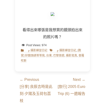
看得出來哪張是我想買的鏡頭拍出來
的照片嗎？
Post Views:
974
Categories
Tags
╔ 攝影練習日記
╔ 攝影練習日記
,
[敗
家] 好鏡頭請等等我
,
台東
,
巴黎旅遊
,
攝影寫真
,
普羅
旺斯
文
← Previous
Next →
章
Previous
Next
[分享] 良辰吉時是此
[旅行] 2005 Euro
導
post:
post:
刻-夕陽及玉荷包荔
Trip (6) 一週報告
覽
枝