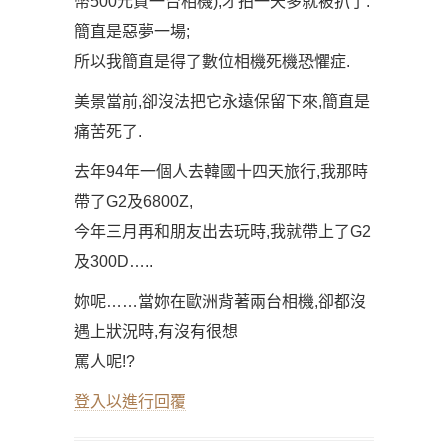
幣500元買一台相機),才拍一天多就被扒了.
簡直是惡夢一場;
所以我簡直是得了數位相機死機恐懼症.
美景當前,卻沒法把它永遠保留下來,簡直是
痛苦死了.
去年94年一個人去韓國十四天旅行,我那時
帶了G2及6800Z,
今年三月再和朋友出去玩時,我就帶上了G2
及300D…..
妳呢……當妳在歐洲背著兩台相機,卻都沒
遇上狀況時,有沒有很想
罵人呢!?
登入以進行回覆