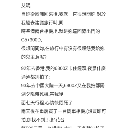
艾瑪,
自妳從歐洲回來後,我就一直很想問妳,對於
我過去建議旅行時,同
時準備兩台相機,也就是妳這回背出門的
G5+300D,
很想問問妳,在旅行中有沒有很埋怨我給妳
的鬼主意呢?
92年去香港,我的6800Z卡住鏡頭,夜景什麼
通通都別拍了;
93年去中國大陸十天,6800Z又在我拍鄱陽
湖夕陽時死機,害我後
面七天行程,心情快悶死了.
兩天後在重慶買了一台簡單相機,(想買即可
拍,卻找不到,只好花台