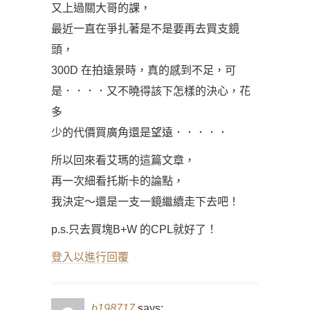
又上過關大哥的課，
最近一直在爭扎著是不是要再去買支鏡
頭，
300D 在拍遠景時，真的感到不足，可
是．．．．又不曉得該下怎樣的決心，花
多
少的代價買廣角還是望遠．．．．．
所以回來看艾瑪的這篇文章，
再一次細看托斯卡的論點，
我決定～還是一支一鏡繼續走下去吧！
p.s.只去買塊B+W 的CPL就好了！
登入以進行回覆
b198717
says: