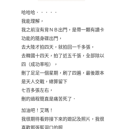
哈哈哈．．．．．
我能理解，
我之前沒有背ＮＢ出門，是帶一顆有讀卡
功能的隨身碟出門，
去大陸才拍四天，就拍回一千多張，
去韓國十四天，拍了近五千張，全部除以
四（成功率啦），
刪了足足一個星期，刷了四遍，最後跟本
是天人交戰，總算留下
七百多張左右，
刪的過程簡直是痛苦死了．
加油吧！艾瑪！
我很期待看妳接下來的遊記及照片，我很
喜歡那張藍洞口的照