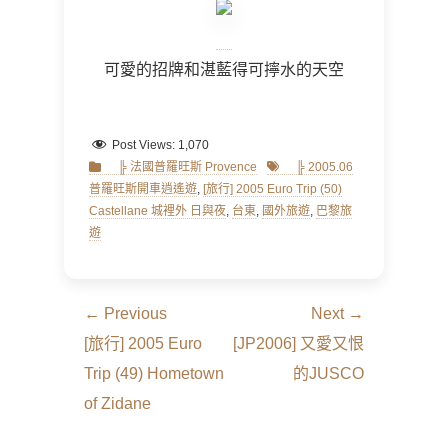
可愛的招牌和湛藍得可擰水的天空
Post Views:
1,070
Categories
Tags
╠ 法國普羅旺斯 Provence
╠ 2005.06
普羅旺斯開車逍遙遊
,
[旅行] 2005 Euro Trip (50)
Castellane 城裡外 日與夜
,
台東
,
國外旅遊
,
巴黎旅
遊
文
← Previous
Next →
章
Previous
Next
[旅行] 2005 Euro
[JP2006] 又愛又恨
導
post:
post:
Trip (49) Hometown
的JUSCO
覽
of Zidane