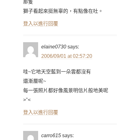
那隻
獅子看起來挺無辜的，有點像在吐。
登入以進行回覆
elaine0730
says:
2006/09/01 at 02:57:20
哇~它地天空藍到一朵雲都沒有
還漸層呢~
每一張照片都好像風景明信片般地美呢
>"<
登入以進行回覆
carro615
says: