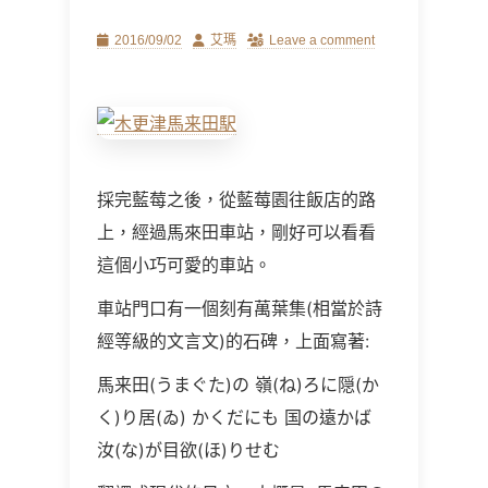
Posted
Author
2016/09/02
艾瑪
Leave a comment
on
採完藍莓之後，從藍莓園往飯店的路
上，經過馬來田車站，剛好可以看看
這個小巧可愛的車站。
車站門口有一個刻有萬葉集(相當於詩
經等級的文言文)的石碑，上面寫著:
馬来田(うまぐた)の 嶺(ね)ろに隠(か
く)り居(ゐ) かくだにも 国の遠かば
汝(な)が目欲(ほ)りせむ