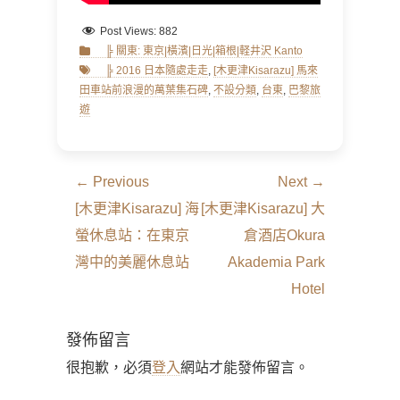
Post Views:
882
Categories
Tags
╠ 關東: 東京|橫濱|日光|箱根|軽井沢 Kanto
╠ 2016 日本隨處走走
,
[木更津Kisarazu] 馬來
田車站前浪漫的萬葉集石碑
,
不設分類
,
台東
,
巴黎旅
遊
文
← Previous
Next →
章
Previous
Next
[木更津Kisarazu] 海
[木更津Kisarazu] 大
導
post:
post:
螢休息站：在東京
倉酒店Okura
覽
灣中的美麗休息站
Akademia Park
Hotel
發佈留言
很抱歉，必須
登入
網站才能發佈留言。