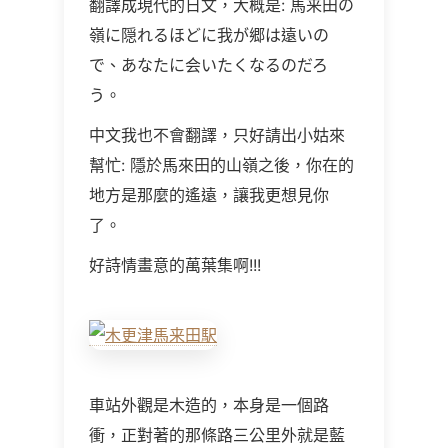
翻譯成現代的日文，大概是: 馬来田の
嶺に隠れるほどに我が郷は遠いの
で、あなたに会いたくなるのだろ
う。
中文我也不會翻譯，只好請出小姑來
幫忙: 隱於馬來田的山嶺之後，你在的
地方是那麼的遙遠，讓我更想見你
了。
好詩情畫意的萬葉集啊!!!
車站外觀是木造的，本身是一個路
衝，正對著的那條路三公里外就是藍