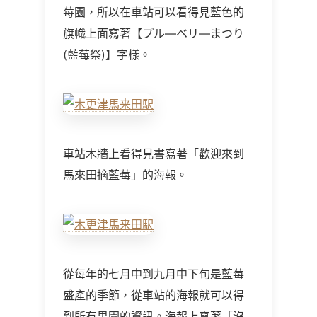
莓園，所以在車站可以看得見藍色的
旗幟上面寫著【プル—ベリ—まつり
(藍莓祭)】字樣。
車站木牆上看得見書寫著「歡迎來到
馬來田摘藍莓」的海報。
從每年的七月中到九月中下旬是藍莓
盛產的季節，從車站的海報就可以得
到所有果園的資訊。海報上寫著「沒