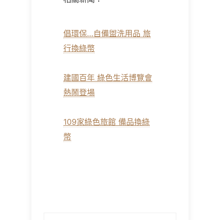
倡環保…自備盥洗用品 旅
行換綠幣
建國百年 綠色生活博覽會
熱鬧登場
109家綠色旅館 備品換綠
幣