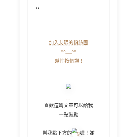
加入艾瑪的粉絲團
*^___^
*
幫忙按個讚！
喜歡這篇文章可以給我
一點鼓勵
幫我點下方的
喔！謝