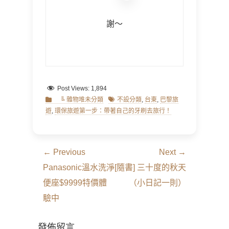
謝～
Post Views:
1,894
Categories
Tags
╚ 雜物堆未分類
不設分類
,
台東
,
巴黎旅
遊
,
環保旅遊第一步：帶著自己的牙刷去旅行！
文
← Previous
Next →
章
Previous
Next
Panasonic溫水洗淨
[隨書] 三十度的秋天
導
post:
post:
便座$9999特價體
（小日記一則）
覽
驗中
發佈留言