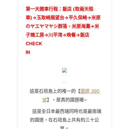
第一天開車行程：飯店 (取兩天租
車)→玉取崎展望台→平久保崎→米原
のヤエヤマヤシ群落、米原海灘→米
子燒工房→川平湾→晚餐→飯店
CHECK
IN
這是石垣島上的唯一的【
國道
390
號
】，是真的國道喔~
這是全日本最西端同時也是最南端
的國道，在石垣島上共有約三十公
里。