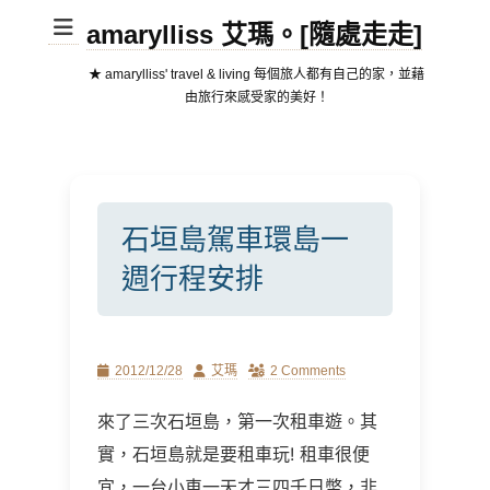
amarylliss 艾瑪。[隨處走走]
★ amarylliss' travel & living 每個旅人都有自己的家，並藉
由旅行來感受家的美好！
石垣島駕車環島一
週行程安排
Posted
Author
2012/12/28
艾瑪
2 Comments
on
來了三次石垣島，第一次租車遊。其
實，石垣島就是要租車玩! 租車很便
宜，一台小車一天才三四千日幣，非