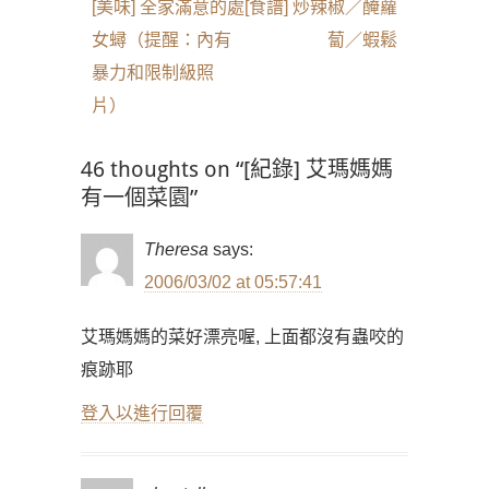
章
Previous
Next
[美味] 全家滿意的處
[食譜] 炒辣椒／醃蘿
導
post:
post:
女蟳（提醒：內有
蔔／蝦鬆
覽
暴力和限制級照
片）
46 thoughts on “[紀錄] 艾瑪媽媽
有一個菜園”
Theresa
says:
2006/03/02 at 05:57:41
艾瑪媽媽的菜好漂亮喔, 上面都沒有蟲咬的
痕跡耶
登入以進行回覆