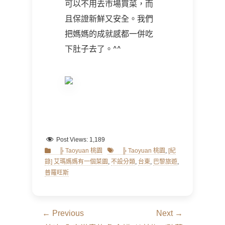
可以不用去市場買菜，而
且保證新鮮又安全。我們
把媽媽的成就感都一併吃
下肚子去了。
^^
Post Views:
1,189
Categories
Tags
╠ Taoyuan 桃園
╠ Taoyuan 桃園
,
[紀
錄] 艾瑪媽媽有一個菜園
,
不設分類
,
台東
,
巴黎旅遊
,
普羅旺斯
文
← Previous
Next →