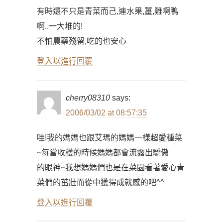
有時還不只是青菜而己,連水果,薑,雞啊鴨
啊..一大堆的!
不怕農藥殘留,吃的也安心
登入以進行回覆
cherry08310
says:
2006/03/02 at 08:57:35
哇!我的媽媽也跟艾瑪的媽媽一樣超愛種菜
~每當收穫的時候媽媽都會流露出驕傲
的眼神~我想媽媽們也是在菜園看著愛心青
菜們的茁壯而從中獲得成就感的吧^^
登入以進行回覆