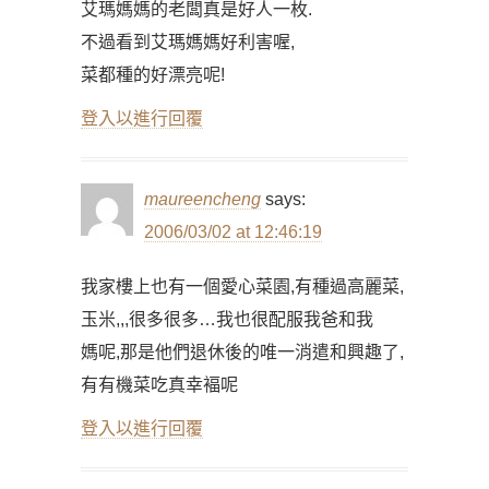
艾瑪媽媽的老闆真是好人一枚.
不過看到艾瑪媽媽好利害喔,
菜都種的好漂亮呢!
登入以進行回覆
maureencheng
says:
2006/03/02 at 12:46:19
我家樓上也有一個愛心菜園,有種過高麗菜,
玉米,,,很多很多…我也很配服我爸和我
媽呢,那是他們退休後的唯一消遣和興趣了,
有有機菜吃真幸褔呢
登入以進行回覆