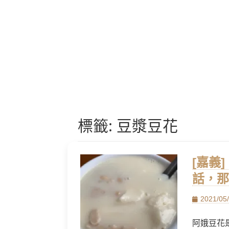
標籤:
豆漿豆花
[嘉義
話，那
Posted
2021/05
on
阿娥豆花是