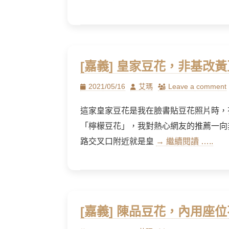
[嘉義] 皇家豆花，非基改
Posted
Author
2021/05/16
艾瑪
Leave a comment
on
這家皇家豆花是我在臉書貼豆花照片時，
「檸檬豆花」，我對熱心網友的推薦一向
路交叉口附近就是皇
→ 繼續閱讀 …..
[嘉義] 陳品豆花，內用座