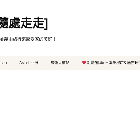
。[隨處走走]
都有自己的家，並藉由旅行來感受家的美好！
cau
Asia｜亞洲
旅遊大補帖
訂房/租車/ 日本免稅店& 唐吉