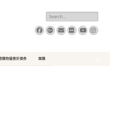
Search
for:
Facebook
Googleplus
Email
Flickr
YouTube
Instagram
珂德購物優惠折價券
團購
Search