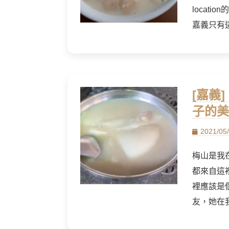
locat
嘉義只有
[嘉義
子的美
Posted
2021/05
on
梅山是我
都來自這
裡應該是
友，她在