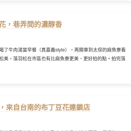
豆花，巷弄間的濃醇香
了牛肉湯當早餐（真嘉義style），再開車到太保的麻魚寮看
松美，落羽松在市區也有比麻魚寮更美、更好拍的點。拍完落
花，來自台南的布丁豆花連鎖店