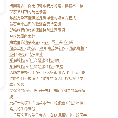
時間電表：你用的電跟我用的電，價格不一樣
聖家堂封頂的時空情書
雖然完全不懂但還是看得懂的語言方程式
帶著老小出遊的歐洲自駕行回憶
郵輪旅行的旅遊保險特別注意事項
AI的美麗與哀愁
東武百貨池袋本店coupon電子券折扣券
旅商180、財商0：搬到嘉義這社區，徹底翻轉了
我44歲後的人生劇本
受保護的內容: 台灣佛教的地位
受保護的內容: 關於佛教的一堂課
人腦才是核心！在這個大家都用 AI 的年代，我
們該如何不被淘汰？從托拉查人民族誌與『次
葬』談起
受保護的內容: 托拉雅五種神聖而獨特的葬禮傳
統
允許一切發生：從萬水千山的旅途，到拼湊博士
論文的生命養分
五千篇文章的數位考古：在修復連結中，找回半