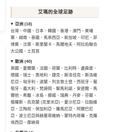
艾瑪的全球足跡
亞洲 (18)
台灣、中國、日本、韓國、香港、澳門、柬埔
寨、越南、泰國、馬來西亞、新加坡、印尼、菲
律賓、汶萊、斯里蘭卡、馬爾地夫、阿拉伯聯合
大公國、土耳其
歐洲 (40)
英國、愛爾蘭、法國、荷蘭、比利時、盧森堡、
德國、瑞士、奧地利、捷克、斯洛伐克、斯洛維
尼亞、匈牙利、波蘭、列支敦士登、西班牙、葡
萄牙、義大利、梵諦岡、聖馬利諾、安道爾、馬
爾他、希臘、冰島、挪威、瑞典、丹麥、芬蘭、
俄羅斯、烏克蘭 (克里米亞)、愛沙尼亞、拉脫維
亞、立陶宛、保加利亞、羅馬尼亞、阿爾巴尼
亞、波士尼亞與赫塞哥維納、蒙特內哥羅、克羅
埃西亞、摩納哥