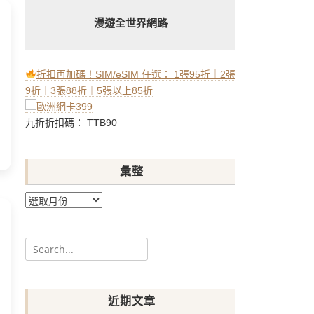
漫遊全世界網路
折扣再加碼！SIM/eSIM 任選： 1張95折｜2張
9折｜3張88折｜5張以上85折
九折折扣碼： TTB90
彙整
彙
整
Search
for:
近期文章