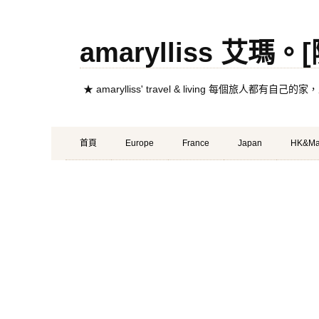
amarylliss 艾瑪
★ amarylliss' travel & living 每個旅人
Primary
Skip
首頁
Europe
France
Japan
HK&Ma
Menu
to
content