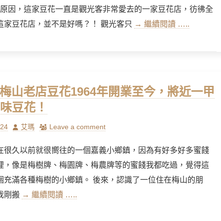
ion的原因，這家豆花一直是觀光客非常愛去的一家豆花店，彷彿全
這家豆花店，並不是好嗎？！ 觀光客只
→ 繼續閱讀 …..
] 梅山老店豆花1964年開業至今，將近一甲
味豆花！
Author
/24
艾瑪
Leave a comment
在很久以前就很嚮往的一個嘉義小鄉鎮，因為有好多好多蜜餞
裡，像是梅樹牌、梅園牌、梅農牌等的蜜餞我都吃過，覺得這
個充滿各種梅樹的小鄉鎮。 後來，認識了一位住在梅山的朋
我剛搬
→ 繼續閱讀 …..