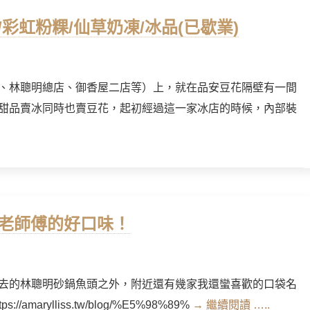
/彩虹粉粿/仙草奶凍/冰品(已歇業)
、林聰明總店、御香屋二店等）上，就在品安豆花隔壁有一間
甜品賣冰同時也賣豆花，起初經過這一家冰店的時候，內部裝
南老師傅的好口味！
去的林聰明砂鍋魚頭之外，附近還有幾家我還蠻喜歡的口袋名
arylliss.tw/blog/%E5%98%89%
→ 繼續閱讀 …..