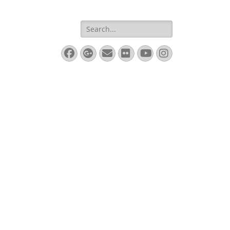
Search
for:
Facebook
Googleplus
Email
Flickr
YouTube
Instagram