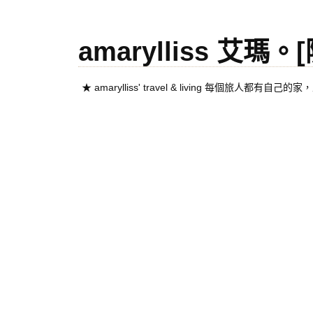
amarylliss 艾瑪
★ amarylliss' travel & living 每個旅人