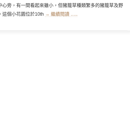
中心旁，有一間看起來雖小，但豬籠草種類繁多的豬籠草及野
這個小花園位於10th
→ 繼續閱讀 …..