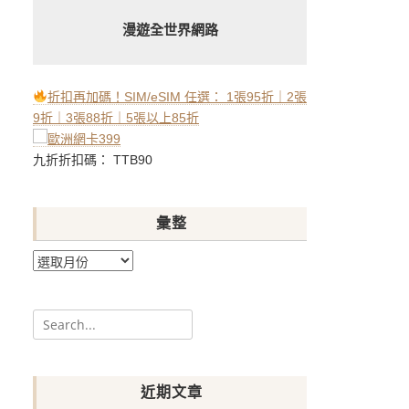
漫遊全世界網路
折扣再加碼！SIM/eSIM 任選： 1張95折｜2張
9折｜3張88折｜5張以上85折
九折折扣碼： TTB90
彙整
彙
整
Search
for:
近期文章