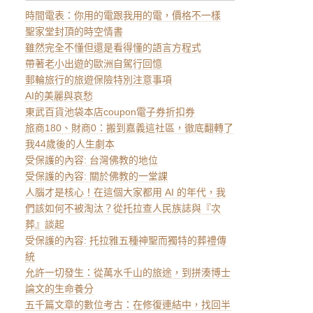
時間電表：你用的電跟我用的電，價格不一樣
聖家堂封頂的時空情書
雖然完全不懂但還是看得懂的語言方程式
帶著老小出遊的歐洲自駕行回憶
郵輪旅行的旅遊保險特別注意事項
AI的美麗與哀愁
東武百貨池袋本店coupon電子券折扣券
旅商180、財商0：搬到嘉義這社區，徹底翻轉了
我44歲後的人生劇本
受保護的內容: 台灣佛教的地位
受保護的內容: 關於佛教的一堂課
人腦才是核心！在這個大家都用 AI 的年代，我
們該如何不被淘汰？從托拉查人民族誌與『次
葬』談起
受保護的內容: 托拉雅五種神聖而獨特的葬禮傳
統
允許一切發生：從萬水千山的旅途，到拼湊博士
論文的生命養分
五千篇文章的數位考古：在修復連結中，找回半