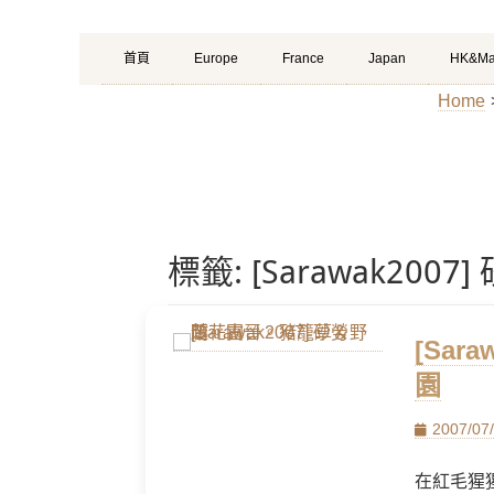
Primary
Skip
首頁
Europe
France
Japan
HK&Ma
Menu
to
Home
content
標籤:
[Sarawak2
[Sa
園
Posted
2007/07
on
在紅毛猩猩保護