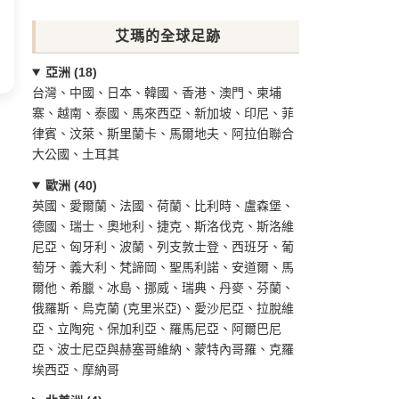
艾瑪的全球足跡
亞洲 (18)
台灣、中國、日本、韓國、香港、澳門、柬埔
寨、越南、泰國、馬來西亞、新加坡、印尼、菲
律賓、汶萊、斯里蘭卡、馬爾地夫、阿拉伯聯合
大公國、土耳其
歐洲 (40)
英國、愛爾蘭、法國、荷蘭、比利時、盧森堡、
德國、瑞士、奧地利、捷克、斯洛伐克、斯洛維
尼亞、匈牙利、波蘭、列支敦士登、西班牙、葡
萄牙、義大利、梵諦岡、聖馬利諾、安道爾、馬
爾他、希臘、冰島、挪威、瑞典、丹麥、芬蘭、
俄羅斯、烏克蘭 (克里米亞)、愛沙尼亞、拉脫維
亞、立陶宛、保加利亞、羅馬尼亞、阿爾巴尼
亞、波士尼亞與赫塞哥維納、蒙特內哥羅、克羅
埃西亞、摩納哥