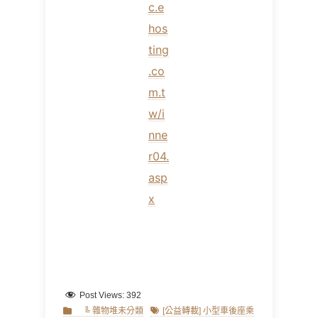
c.e
hos
ting
.co
m.t
w/i
nne
r04.
asp
x
Post Views:
392
Categories
Tags
╚ 雜物堆未分類
[公益轉載] 小型車後座乘