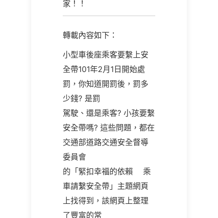
家！！
轉載內容如下：
小型車後座乘客要繫上安
全帶101年2月1日開始處
罰，你知道開罰後，罰多
少錢? 是罰
駕駛、還是乘客? 小孩要繫
安全帶嗎? 這些問題，都在
交通部道路交通安全督導
委員會
的「緊扣幸福的依賴 乘
車請繫安全帶」主題網頁
上找得到，該網頁上整理
了豐富的常