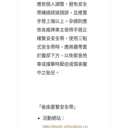
應依個人調整，避免安全
帶纏繞經過頸部，且應置
手臂上端以上。孕婦則應
依各廠牌車主使用手冊正
確繫妥安全帶，使用三點
式安全帶時，應將腰帶置
於腹部下方，以免緊急煞
車或撞擊時壓迫或傷害腹
中之胎兒。
「後座要繫安全帶」
活動網站：
http://motc.ehosting.co