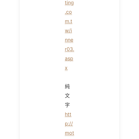
ting
.co
m.t
w/i
nne
r03.
asp
x
純
文
字
htt
p://
mot