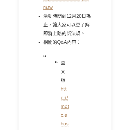
m.tw
活動時間到12月20日為
止，讓大家可以更了解
即將上路的新法規。
相關的Q&A內容：
圖
文
版
htt
p://
mot
c.e
hos