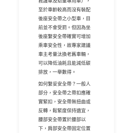
救護車及幼童專用車），
至於車齡較高而沒有裝配
後座安全帶之小型車，目
前並不會受罰。但因為坐
後座繫安全帶確實可增加
乘車安全性，故專家建議
車主考量汰換老舊車輛，
可以降低油耗且能減低碳
排放，一舉數得。
如何繫妥安全帶？一般人
部分，安全帶之帶扣應確
實緊扣，安全帶無扭曲或
反轉，鬆緊度保持適宜，
腰部安全帶置於腰部以
下，肩部安全帶固定位置