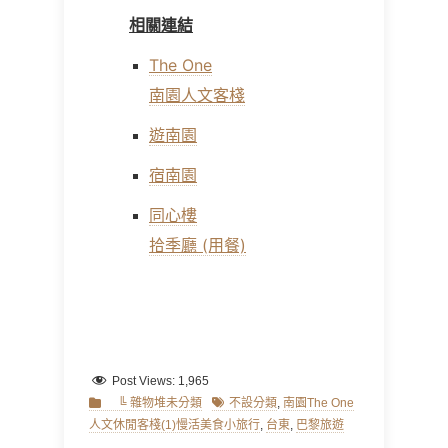
相關連結
The One
南園人文客棧
遊南園
宿南園
同心樓
拾季廳 (用餐)
Post Views:
1,965
Categories
Tags
╚ 雜物堆未分類
不設分類
,
南園The One
人文休閒客棧(1)慢活美食小旅行
,
台東
,
巴黎旅遊