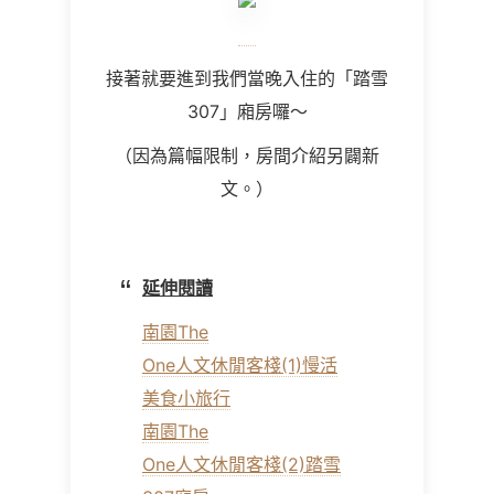
接著就要進到我們當晚入住的「踏雪
307
」廂房囉～
（因為篇幅限制，房間介紹另闢新
文。）
延伸閱讀
南園The
One人文休閒客棧(1)慢活
美食小旅行
南園The
One人文休閒客棧(2)踏雪