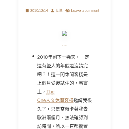
Posted
Author
2010/12/14
艾瑪
Leave a comment
on
2010
年剩下十幾天，一定
還有些人的年假還沒請完
吧？！這一間休閒客棧是
上個月受邀試住的，事實
上，
The
One
人文休閒客棧
邀請我很
久了，只是當時卡著我去
歐洲兩個月，無法確認到
訪時間，所以一直都擱置