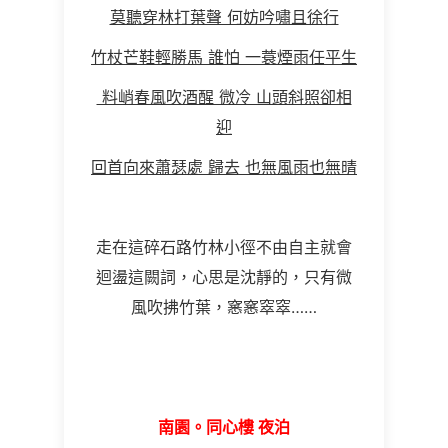
莫聽穿林打葉聲 何妨吟嘯且徐行
竹杖芒鞋輕勝馬 誰怕 一蓑煙雨任平生
料峭春風吹酒醒 微冷 山頭斜照卻相
迎
回首向來蕭瑟處 歸去 也無風雨也無晴
走在這碎石路竹林小徑不由自主就會
迴盪這闕詞，心思是沈靜的，只有微
風吹拂竹葉，窸窸窣窣……
南園。同心樓 夜泊