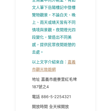
空鳥巢中向外眺望，有如
文人筆下岳陽樓記中登樓
覽物觀景，不論白天、晚
上、雨天或晴天皆有不同
情境與景觀。夜間燈光四
段變化，營造出不同美
感，提供民眾夜間遊憩的
去處。
以上文字介紹來自：
嘉義
市觀光旅遊網
地址 嘉義市鹿寮里紅毛埤
187號之4
電話 886-5-2254321
開放時間 全天候開放