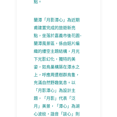
點。
蘭潭「月影潭心」為近期
甫建置完成的旅遊新亮
點，坐落於嘉義市後花園-
蘭潭風景區，係由鋁片編
織的縷空主題結構，月光
下光影幻化，獨特的美
姿，如鳥巢構築在潭水之
上，呼應周遭樹群鳥隻，
充滿自然野趣氣息。以
「月影潭心」為設計主
題，「月影」代表「泛
月」美景，「潭心」為湖
心波紋，諧音「談心」則