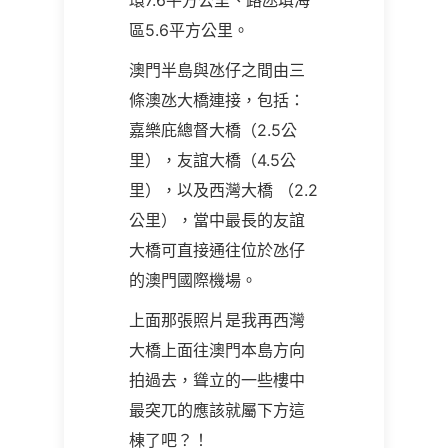
環7.6平方公里、路氹填海
區5.6平方公里。
澳門半島與氹仔之間由三
條澳氹大橋連接，包括：
嘉樂庇總督大橋（2.5公
里），友誼大橋（4.5公
里），以及西灣大橋 （2.2
公里），當中最長的友誼
大橋可直接通往位於氹仔
的澳門國際機場。
上面那張照片是我再西灣
大橋上面往澳門本島方向
拍過去，聳立的一些樓中
最突兀的應該就屬下方這
棟了吧？！