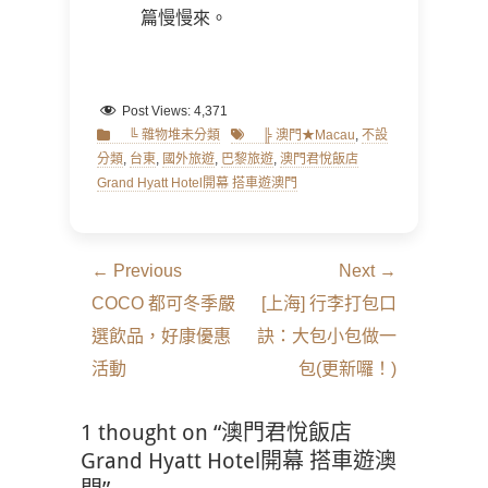
篇慢慢來。
Post Views:
4,371
Categories
Tags
╚ 雜物堆未分類
╠ 澳門★Macau
,
不設
分類
,
台東
,
國外旅遊
,
巴黎旅遊
,
澳門君悅飯店
Grand Hyatt Hotel開幕 搭車遊澳門
文
← Previous
Next →
章
Previous
Next
COCO 都可冬季嚴
[上海] 行李打包口
導
post:
post:
選飲品，好康優惠
訣：大包小包做一
覽
活動
包(更新囉！)
1 thought on “澳門君悅飯店
Grand Hyatt Hotel開幕 搭車遊澳