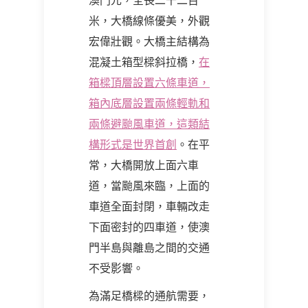
澳門元，全長二千二百
米，大橋線條優美，外觀
宏偉壯觀。大橋主結構為
混凝土箱型樑斜拉橋，
在
箱樑頂層設置六條車道，
箱內底層設置兩條輕軌和
兩條避颱風車道，這類結
構形式是世界首創
。在平
常，大橋開放上面六車
道，當颱風來臨，上面的
車道全面封閉，車輛改走
下面密封的四車道，使澳
門半島與離島之間的交通
不受影響。
為滿足橋樑的通航需要，