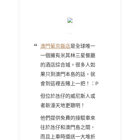
澳門葡京飯店
是全球唯一
一個擁有米其林三星餐廳
的酒店綜合城。很多人如
果只到澳門本島的話，就
會到這裡去賭上一把！：P
但位於氹仔的威尼斯人或
者新濠天地更聰明！
他們提供免費的接駁車來
往於氹仔和澳門島之間，
而且上車時還送一大堆折