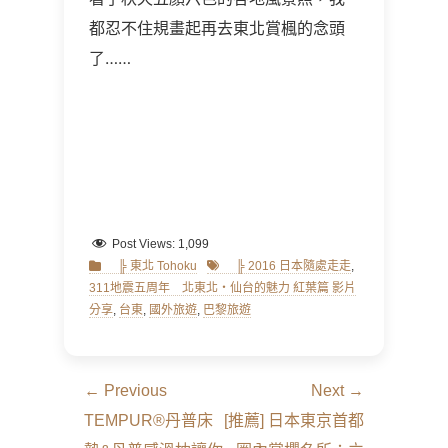
都忍不住規畫起再去東北賞楓的念頭
了……
Post Views:
1,099
Categories
Tags
╠ 東北 Tohoku
╠ 2016 日本隨處走走
,
311地震五周年 北東北・仙台的魅力 紅葉篇 影片
分享
,
台東
,
國外旅遊
,
巴黎旅遊
文
← Previous
Next →
章
Previous
Next
TEMPUR®丹普床
[推薦] 日本東京首都
導