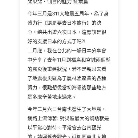
北東北・仙台的魅力 紅葉篇
今年三月是311大地震五周年，為了身
體力行【還是要去日本旅行】的決
心，總共出遊六次日本，這應該是很
好的支援日本的方式了吧?!
二月底，我在台北的一場日本分享會
中分享了去年11月到福島和宮城兩個縣
的震災後重建狀況，若不是親眼去看
了地震後災區為了農林漁產業的各種
努力，很難想像當初海嘯後那些地方
是多麼辛苦地走過來。
今年二月六日台南也發生了大地震，
網路上流傳著: 對災區最大的幫助就是
以平常心對待。平常會去台南觀光
的，請照舊去觀光。就如同東北大地