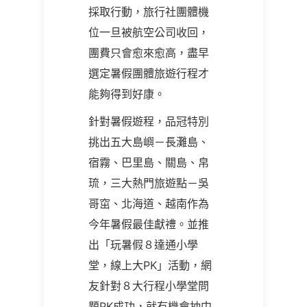
採取行動，旅行社團體機
位一旦被航空公司收回，
團費只會愈來愈高，盡早
選定暑假團體旅遊行程才
能夠得到好康。
針對暑假遊程，品冠特別
挑出五大島嶼－長灘島、
宿霧、巴里島、關島、帛
琉，三大熱門旅遊點－吳
哥窋、北海道、越南作為
今年暑假最佳獻禮。並推
出「玩暑假８達通小學
堂，線上大PK」活動，網
友針對８大行程小學堂問
題PK成功，就有機會抽中