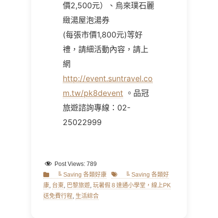
價2,500元）、烏來璞石麗
緻湯屋泡湯券
(每張市價1,800元)等好
禮，請細活動內容，請上
網
http://event.suntravel.co
m.tw/pk8devent
。品冠
旅遊諮詢專線：02-
25022999
Post Views:
789
Categories
Tags
╚ Saving 各類好康
╚ Saving 各類好
康
,
台東
,
巴黎旅遊
,
玩暑假８達通小學堂，線上PK
送免費行程
,
生活綜合