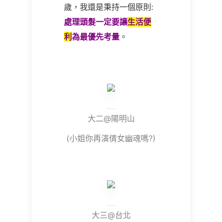
歲，我還是秉持一個原則:
處理頭髮一定要讓
生活便
利
為最優先考量
。
大二@陽明山
(小姐你再演倩女幽魂嗎?)
大三@台北