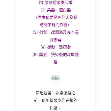
(1) 染髮前頭皮保護
(2) 染髮：遮白髮
（原本還要變色但因為我
時間不夠而作罷）
(3) 剪髮：改瀏海及後方長
度修剪
(4) 燙髮：熱塑燙
(5) 護髮：燙染後的深層護
髮
這是我第一次染頭髮之
前，還用幫頭皮作完整的
保護。