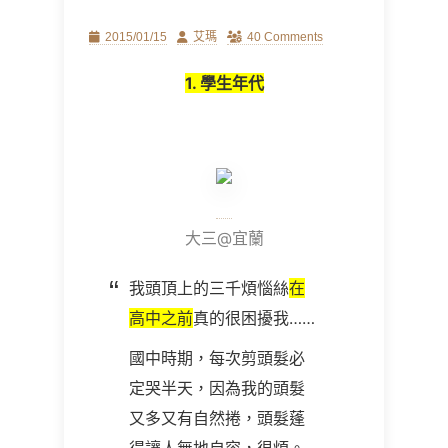
Posted
Author
2015/01/15
艾瑪
40 Comments
on
1. 學生年代
大三@宜蘭
我頭頂上的三千煩惱絲
在
高中之前
真的很困擾我……
國中時期，每次剪頭髮必
定哭半天，因為我的頭髮
又多又有自然捲，頭髮蓬