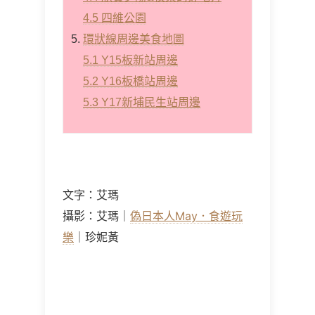
4.5 四維公園
環狀線周邊美食地圖
5.1 Y15板新站周邊
5.2 Y16板橋站周邊
5.3 Y17新埔民生站周邊
文字：艾瑪
攝影：艾瑪｜
偽日本人May．食遊玩
樂
｜珍妮黃