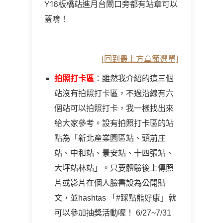
Y16板橋站進月台閘口旁都有站章可以
蓋唷！
[回到最上方章節選單]
拍照打卡區
：雖然我介紹的這三個
站沒有拍照打卡區，不過沿線有六
個站可以拍照打卡，我一樣找出來
給大家參考。設有拍照打卡區的站
點為「新北產業園區站、頭前庄
站、中和站、景安站、十四張站、
大坪站林站」。只要體驗後上傳照
片或影片在個人臉書設為公開貼
文，並hashtas 「#踩點熊好康」就
可以參加抽獎活動喔！ 6/27~7/31