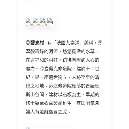
◎
碧泉村
─有「法國九寨溝」美稱，翡
翠般碧綠的河流、悠悠擺盪的水草，
在這祥和的村莊，彷彿有療癒人心的
魔力。◎塞儂克修道院，建於十二世
紀，是一座遺世獨立、人跡罕至的清
修之地地。這座修道院座落於普羅旺
斯山谷間，建材以石板為主，早期的
修士靠薰衣草製品維生，其田園氣息
讓人有遠離塵囂之感。