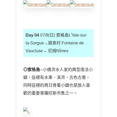
Day 04
07/8(日) 索格島L”Isle-sur-
la-Sorgue→碧泉村 Fontaine de
Vaucluse→ 尼姆Nîmes
◎
索格島
─小橋流水人家的典型南法小
鎮，這裡有水車、溪流，古色古香，
同時這裡的周日骨董小鎮也是旅人喜
歡的重要普羅旺斯市集之一。