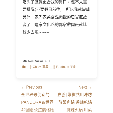
吃久了感覺更合我的胃口，還不太需
要排隊(不要假日前往)，所以我就變成
另外一家郭家美食雞肉飯的忠實擁護
者了。這家文化路的郭家雞肉飯就比
較少去啦~~~~
Post Views:
481
Categories
╠ Chiayi 嘉義
,
╠ Foodnote 美食
文
← Previous
Next →
章
Previous
Next
全世界最便宜的
[嘉義] 聚椒點川味坊
導
post:
post:
PANDORA＆世界
酸菜魚鍋 香辣乾鍋
覽
42國潘朵拉價格比
麻辣火鍋 川菜